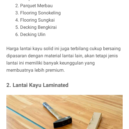
Parquet Merbau
Flooring Sonokeling
Flooring Sungkai
Decking Bengkirai
Decking Ulin
Harga lantai kayu solid ini juga terbilang cukup bersaing
dipasaran dengan material lantai lain, akan tetapi jenis
lantai ini memiliki banyak keunggulan yang
membuatnya lebih premium.
2. Lantai Kayu Laminated