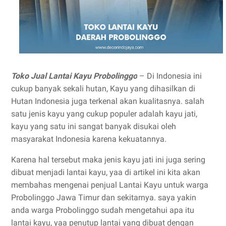
Toko Jual Lantai Kayu Probolinggo
– Di Indonesia ini
cukup banyak sekali hutan, Kayu yang dihasilkan di
Hutan Indonesia juga terkenal akan kualitasnya. salah
satu jenis kayu yang cukup populer adalah kayu jati,
kayu yang satu ini sangat banyak disukai oleh
masyarakat Indonesia karena kekuatannya.
Karena hal tersebut maka jenis kayu jati ini juga sering
dibuat menjadi lantai kayu, yaa di artikel ini kita akan
membahas mengenai penjual Lantai Kayu untuk warga
Probolinggo Jawa Timur dan sekitarnya. saya yakin
anda warga Probolinggo sudah mengetahui apa itu
lantai kayu, yaa penutup lantai yang dibuat dengan