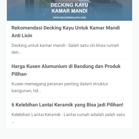
Rekomendasi Decking Kayu Untuk Kamar Mandi
Anti Licin
Decking untuk kamar mandi - Salah satu ciri khas rumah
den…
Harga Kusen Alumunium di Bandung dan Produk
Pilihan
Kusen memegang peranan penting dalam struktur
bangunan, tid…
6 Kelebihan Lantai Keramik yang Bisa jadi Pilihan!
Kelebihan Lantai Keramik - Lantai rumah adalah salah satu
…