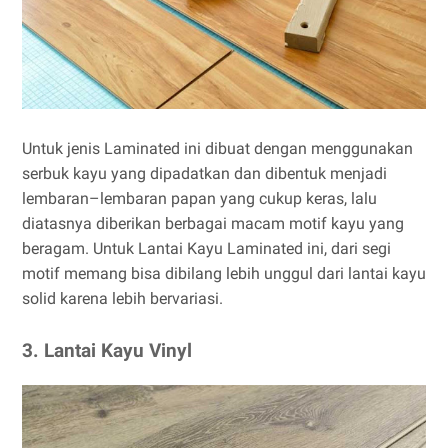
Untuk jenis Laminated ini dibuat dengan menggunakan
serbuk kayu yang dipadatkan dan dibentuk menjadi
lembaran–lembaran papan yang cukup keras, lalu
diatasnya diberikan berbagai macam motif kayu yang
beragam. Untuk Lantai Kayu Laminated ini, dari segi
motif memang bisa dibilang lebih unggul dari lantai kayu
solid karena lebih bervariasi.
3. Lantai Kayu Vinyl